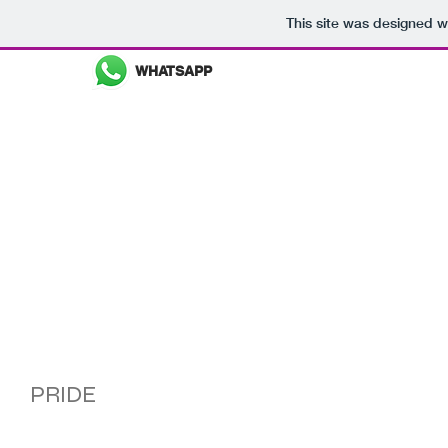
This site was designed w
WHATSAPP
8117 1685 13 y
8122 5851 7
ME
PLAYERAS
CAMISAS
UNDERWEAR
ANDREW CHR
PRIDE